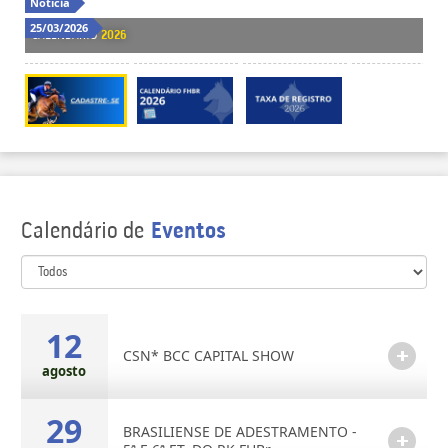
Notícia
Not
25/03/2026
06/
CALENDARIO
2026
tax
Calendário de
Eventos
12
CSN* BCC CAPITAL SHOW
agosto
29
BRASILIENSE DE ADESTRAMENTO -