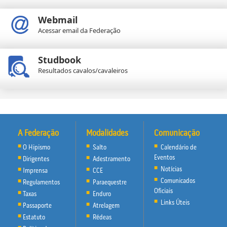
Webmail
Acessar email da Federação
Studbook
Resultados cavalos/cavaleiros
A Federação
Modalidades
Comunicação
O Hipismo
Salto
Calendário de
Eventos
Dirigentes
Adestramento
Notícias
Imprensa
CCE
Comunicados
Regulamentos
Paraequestre
Oficiais
Taxas
Enduro
Links Úteis
Passaporte
Atrelagem
Estatuto
Rédeas