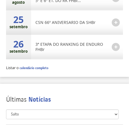
5ª E 6ª ET. DO RK FHBr...
agosto
25
CSN 66º ANIVERSARIO DA SHBr
setembro
26
3ª ETAPA DO RANKING DE ENDURO
FHBr
setembro
Listar o
calendário completo
Últimas
Notícias