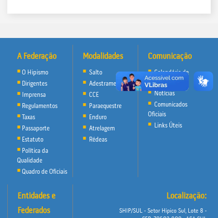
A Federação
Modalidades
Comunicação
O Hipismo
Salto
Calendário de
Eventos
Dirigentes
Adestramento
Notícias
Imprensa
CCE
Comunicados
Regulamentos
Paraequestre
Oficiais
Taxas
Enduro
Links Úteis
Passaporte
Atrelagem
Estatuto
Rédeas
Política da
Qualidade
Quadro de Oficiais
Entidades e
Localização:
Federados
SHIP/SUL - Setor Hípico Sul, Lote 8 -