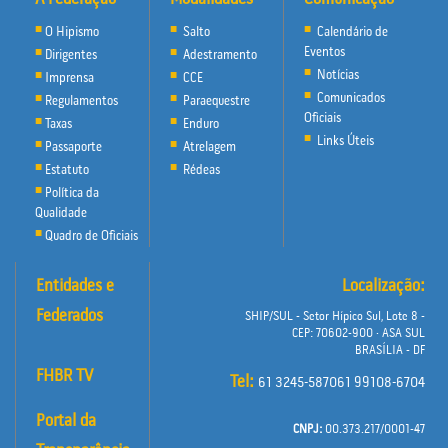
O Hipismo
Salto
Calendário de
Eventos
Dirigentes
Adestramento
Notícias
Imprensa
CCE
Comunicados
Regulamentos
Paraequestre
Oficiais
Taxas
Enduro
Links Úteis
Passaporte
Atrelagem
Estatuto
Rédeas
Política da
Qualidade
Quadro de Oficiais
Entidades e
Localização:
Federados
SHIP/SUL - Setor Hípico Sul, Lote 8 -
CEP: 70602-900 · ASA SUL
BRASÍLIA - DF
FHBR TV
Tel:
61 3245-587061 99108-6704
Portal da
CNPJ:
00.373.217/0001-47