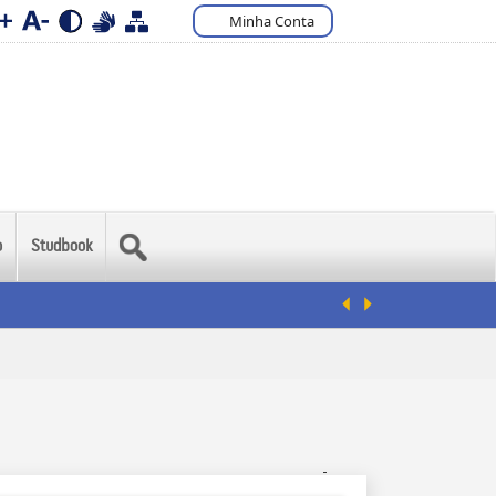
Minha Conta
o
Studbook