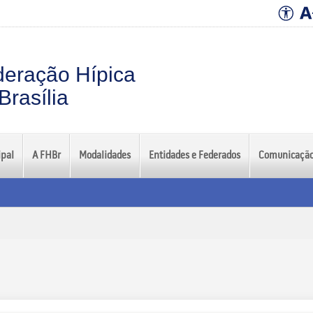
eração Hípica
Brasília
ipal
A FHBr
Modalidades
Entidades e Federados
Comunicaçã