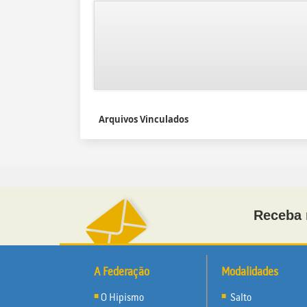
Arquivos Vinculados
Receba 
A Federação
Modalidades
O Hipismo
Salto